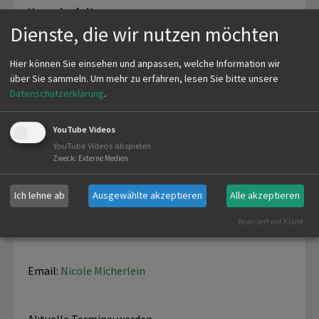
Hegeringleiter
Dienste, die wir nutzen möchten
Eduard Jäger
Hier können Sie einsehen und anpassen, welche Information wir
über Sie sammeln.
Um mehr zu erfahren, lesen Sie bitte unsere
Datenschutzerklärung
.
Email:
Eduard Jäger
YouTube Videos
YouTube Videos abspielen
Zweck
:
Externe Medien
Stellvertr. Hegeringleiter
Ich lehne ab
Ausgewählte akzeptieren
Alle akzeptieren
Nicole Micherlein
Realisiert mit Klaro!
Email:
Nicole Micherlein