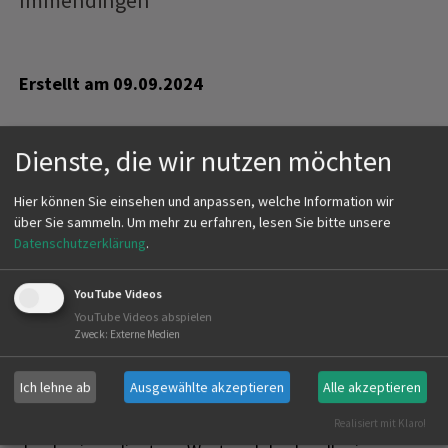
Immendingen
Erstellt am
09.09.2024
Dienste, die wir nutzen möchten
Gründungsjahr:
1964
Hier können Sie einsehen und anpassen, welche Information wir
über Sie sammeln.
Um mehr zu erfahren, lesen Sie bitte unsere
Mitgliederanzahl:
~ 90 Mitglieder
Datenschutzerklärung
.
Zugehörige Jagdreviere:
Immendingen, Hattingen,
Hintschingen, Ippingen, Mauenheim, Zimmern,
YouTube Videos
YouTube Videos abspielen
Emmingen, Liptingen, Geisingen, Aulfingen, Kirchen-
Zweck
:
Externe Medien
Hausen, Gutmadingen und Leipferdingen.
Ich lehne ab
Ausgewählte akzeptieren
Alle akzeptieren
Der Hegering Immendingen mit seinen zugehörigen
Realisiert mit Klaro!