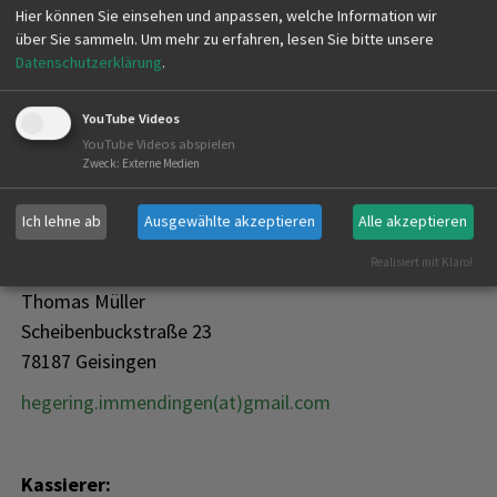
Erstellt am
20.03.2024
Hier können Sie einsehen und anpassen, welche Information wir
über Sie sammeln.
Um mehr zu erfahren, lesen Sie bitte unsere
Hegeringleiter:
Datenschutzerklärung
.
Rainer Wullich Kevin Heitz
Donautalstraße 21 Orchideenstraße 18
YouTube Videos
YouTube Videos abspielen
78187 Geisingen 78187 Geisingen
Zweck
:
Externe Medien
hegering.immendingen(at)gmail.com
Ich lehne ab
Ausgewählte akzeptieren
Alle akzeptieren
Realisiert mit Klaro!
Stellv. Hegeringleiter:
Thomas Müller
Scheibenbuckstraße 23
78187 Geisingen
hegering.immendingen(at)gmail.com
Kassierer: