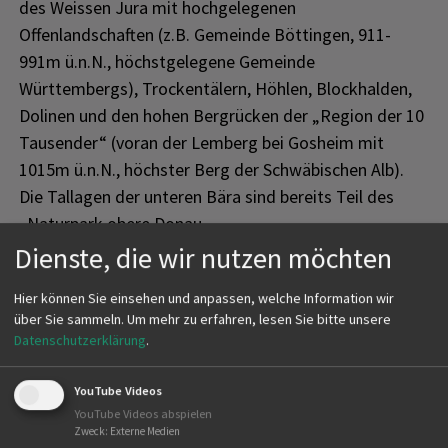
des Weissen Jura mit hochgelegenen
Offenlandschaften (z.B. Gemeinde Böttingen, 911-
991m ü.n.N., höchstgelegene Gemeinde
Württembergs), Trockentälern, Höhlen, Blockhalden,
Dolinen und den hohen Bergrücken der „Region der 10
Tausender“ (voran der Lemberg bei Gosheim mit
1015m ü.n.N., höchster Berg der Schwäbischen Alb).
Die Tallagen der unteren Bära sind bereits Teil des
„Naturpark obere Donau.
Dienste, die wir nutzen möchten
Die Großartigkeit und Wertigkeit dieser Landschaft
spiegelt sich auch in den vielen FFH-Gebieten,
Hier können Sie einsehen und anpassen, welche Information wir
Vogelschutzgebieten, Naturschutzgebieten und einer
über Sie sammeln.
Um mehr zu erfahren, lesen Sie bitte unsere
Anzahl von Premium-Wanderwegen, Loipen und
Datenschutzerklärung
.
Radwegen wider. Dies allerdings ist für Wild, Wald und
YouTube Videos
Jagd nicht immer gut in Einklang zu bringen, birgt
YouTube Videos abspielen
Konfliktpotenzial und verlangt von der Jägerschaft viel
Zweck
:
Externe Medien