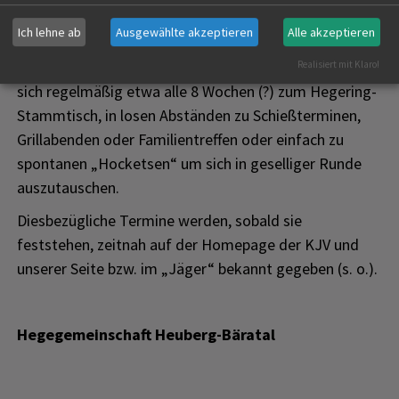
Verständnis und Entgegenkommen.
Ich lehne ab
Ausgewählte akzeptieren
Alle akzeptieren
Die Mitglieder des Hegerings Heuberg-Bäratal treffen
Realisiert mit Klaro!
sich regelmäßig etwa alle 8 Wochen (?) zum Hegering-
Stammtisch, in losen Abständen zu Schießterminen,
Grillabenden oder Familientreffen oder einfach zu
spontanen „Hocketsen“ um sich in geselliger Runde
auszutauschen.
Diesbezügliche Termine werden, sobald sie
feststehen, zeitnah auf der Homepage der KJV und
unserer Seite bzw. im „Jäger“ bekannt gegeben (s. o.).
Hegegemeinschaft Heuberg-Bäratal