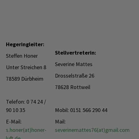
Hegeringleiter:
Stellvertreterin:
Steffen Honer
Severine Mattes
Unter Streichen 8
Drosselstraße 26
78589 Dürbheim
78628 Rottweil
Telefon: 0 74 24 /
90 10 35
Mobil: 0151 566 290 44
E-Mail:
Mail:
s.honer(at)honer-
severinemattes76(at)gmail.com
luft.de