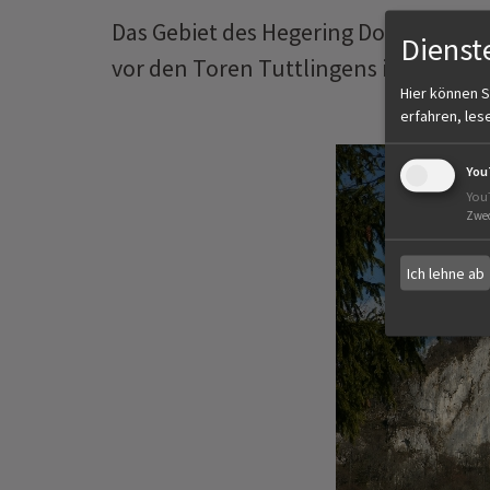
Das Gebiet des Hegering Donautal be
Dienst
vor den Toren Tuttlingens in Nendin
Hier können S
erfahren, les
You
You
Zwe
Ich lehne ab