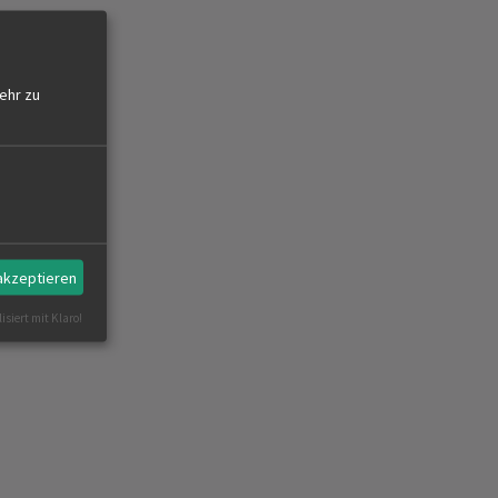
ehr zu
 akzeptieren
isiert mit Klaro!