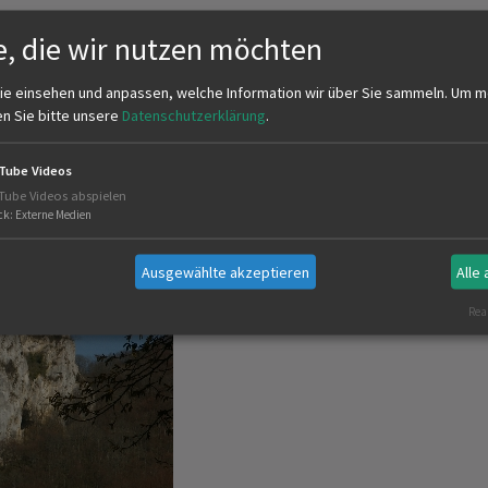
ginnt nach dem Kloster Beuron und endet
e, die wir nutzen möchten
gen.
ie einsehen und anpassen, welche Information wir über Sie sammeln.
Um m
en Sie bitte unsere
Datenschutzerklärung
.
Tube Videos
Tube Videos abspielen
ck
:
Externe Medien
Ausgewählte akzeptieren
Alle
Real